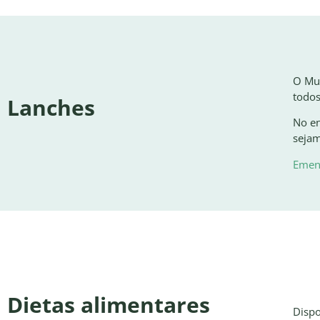
O Mun
todos
Lanches
No en
sejam
Emen
Dietas alimentares
Dispo