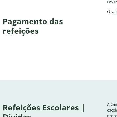
Em re
O val
Pagamento das
refeições
A Câm
Refeições Escolares |
escol
Dívidas
proce