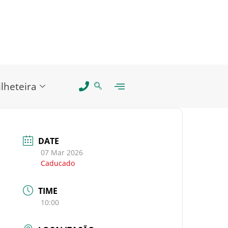
ilheteira
DATE
07 Mar 2026
Caducado
TIME
10:00