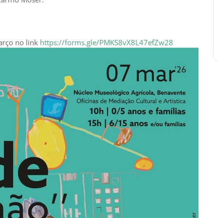
março no link
https://forms.gle/PMKS8vX8L47efZw28