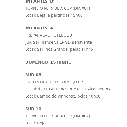
𝗜𝗡𝗙𝗔𝗡𝗧𝗜𝗦 “𝗕”
TORNEIO FUT9 BEJA CUP (DIA #01)
Local: Beja, a partir das 15h00
𝗜𝗡𝗙𝗔𝗡𝗧𝗜𝗦 “𝗔”
PREPARAÇÃO FUTEBOL 9
Juv. Sarilhense vs EF GD Benavente
Local: Sarilhos Grande, pelas 11h45
𝗗𝗢𝗠𝗜𝗡𝗚𝗢, 𝟭𝟱 𝗝𝗨𝗡𝗛𝗢
𝗦𝗨𝗕-𝟬𝟴
ENCONTRO DE ESCOLAS (FUT7)
EF Fabril, EF GD Benavente e GD Alcochetense
Local: Campo do Vinhense, pelas 10h00
𝗦𝗨𝗕-𝟭𝟬
TORNEIO FUT7 BEJA CUP (DIA #02)
Local: Beja