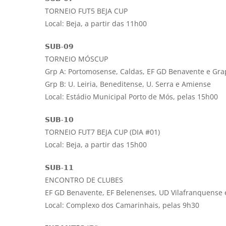
TORNEIO FUT5 BEJA CUP
Local: Beja, a partir das 11h00
𝗦𝗨𝗕-𝟬𝟵
TORNEIO MÓSCUP
Grp A: Portomosense, Caldas, EF GD Benavente e Gra
Grp B: U. Leiria, Beneditense, U. Serra e Amiense
Local: Estádio Municipal Porto de Mós, pelas 15h00
𝗦𝗨𝗕-𝟭𝟬
TORNEIO FUT7 BEJA CUP (DIA #01)
Local: Beja, a partir das 15h00
𝗦𝗨𝗕-𝟭𝟭
ENCONTRO DE CLUBES
EF GD Benavente, EF Belenenses, UD Vilafranquense e
Local: Complexo dos Camarinhais, pelas 9h30