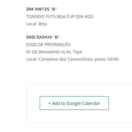
𝗜𝗡𝗙𝗔𝗡𝗧𝗜𝗦 “𝗕”
TORNEIO FUT9 BEJA CUP (DIA #02)
Local: Beja
𝗜𝗡𝗜𝗖𝗜𝗔𝗗𝗢𝗦 “𝗕”
JOGO DE PREPARAÇÃO
EF GD Benavente vs At. Tojal
Local: Complexo dos Camarinhais, pelas 10h00
+ Add to Google Calendar