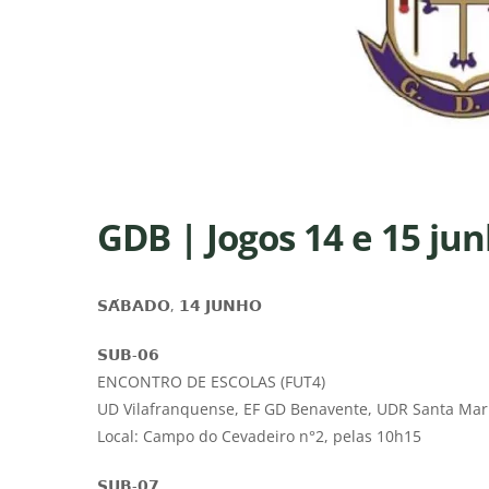
GDB | Jogos 14 e 15 ju
𝗦𝗔́𝗕𝗔𝗗𝗢, 𝟭𝟰 𝗝𝗨𝗡𝗛𝗢
𝗦𝗨𝗕-𝟬𝟲
ENCONTRO DE ESCOLAS (FUT4)
UD Vilafranquense, EF GD Benavente, UDR Santa Mar
Local: Campo do Cevadeiro n°2, pelas 10h15
𝗦𝗨𝗕-𝟬𝟳