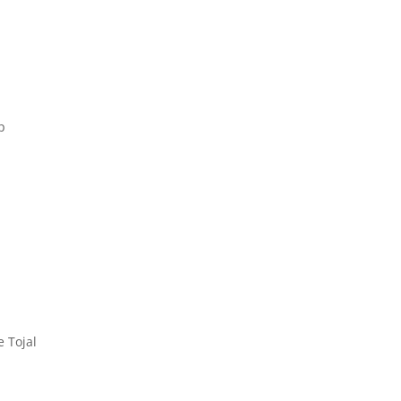
p
 Tojal