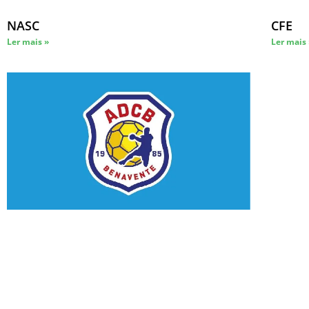
NASC
CFE
Ler mais »
Ler mais