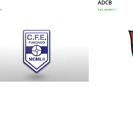
ADCB
 »
Ler mais »