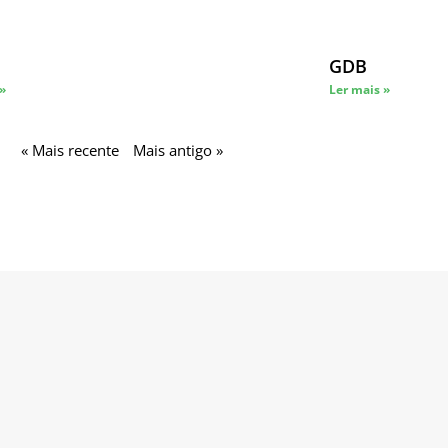
GDB
 »
Ler mais »
« Mais recente
Mais antigo »