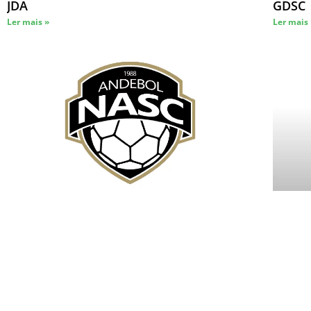
JDA
GDSC
Ler mais »
Ler mais