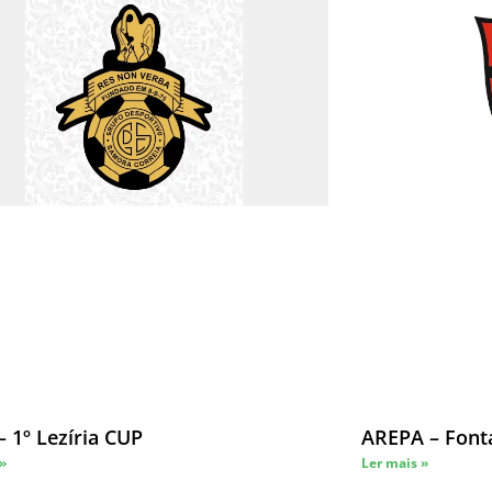
 1º Lezíria CUP
AREPA – Font
 »
Ler mais »