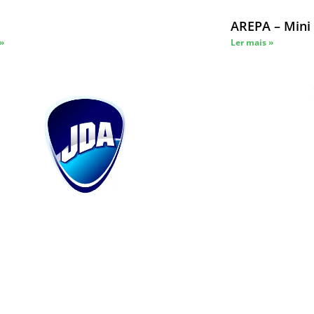
AREPA – Mini
 »
Ler mais »