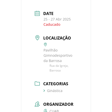
DATE
25 - 27 Abr 2025
Caducado
LOCALIZAÇÃO
Pavilhão
Gimnodesportivo
da Barrosa
Rua da Igreja,
Barrosa
CATEGORIAS
Ginástica
ORGANIZADOR
CUAB