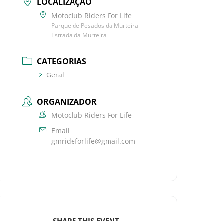
LOCALIZAÇÃO
Motoclub Riders For Life
Parque de Pesados da Murteira -
Estrada da Murteira
CATEGORIAS
Geral
ORGANIZADOR
Motoclub Riders For Life
Email
gmrideforlife@gmail.com
SHARE THIS EVENT