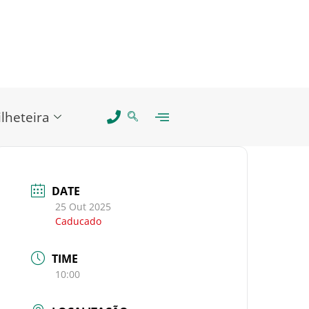
ilheteira
DATE
25 Out 2025
Caducado
TIME
10:00