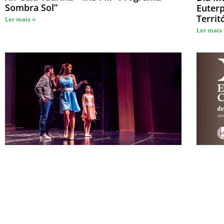
Sombra Sol”
Euter
Territ
Ler mais »
Ler mais