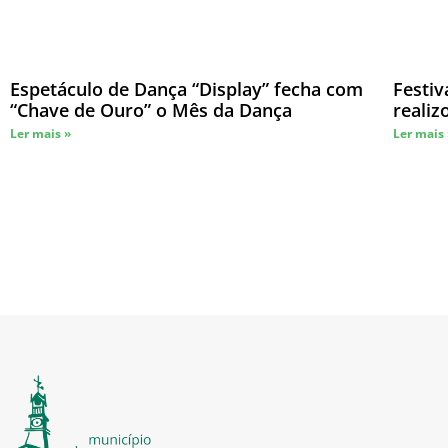
Espetáculo de Dança “Display” fecha com
Festiv
“Chave de Ouro” o Mês da Dança
reali
Ler mais »
Ler mais