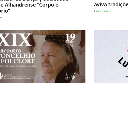
aviva tradiçõ
pe Alhandrense “Corpo e
ório”
Ler mais »
 »