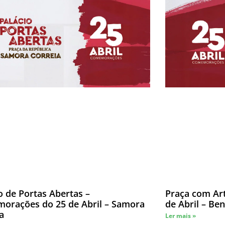
o de Portas Abertas –
Praça com Ar
orações do 25 de Abril – Samora
de Abril – Be
a
Ler mais »