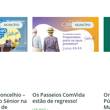
MUNICÍPIO
MUNICÍPIO
Or
oncelhio –
Os Passeios ComVida
Pú
o Sénior na
estão de regresso!
Mu
 de
LER MAIS »