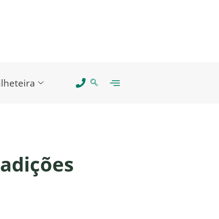
ilheteira
radições