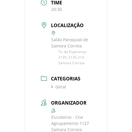
TIME
20:30
LOCALIZAÇÃO
Salão Paroquial de
Samora Correia
Tv. da Esperança
2135, 2135-214
Samora Correia
CATEGORIAS
Geral
ORGANIZADOR
Escuteiros - Cne
Agrupamento 1127
Samora Correia