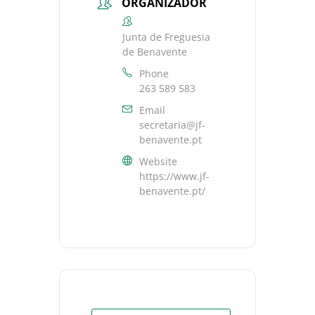
ORGANIZADOR
Junta de Freguesia
de Benavente
Phone
263 589 583
Email
secretaria@jf-
benavente.pt
Website
https://www.jf-
benavente.pt/