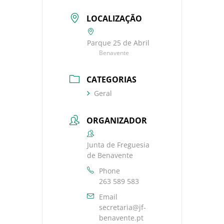
LOCALIZAÇÃO
Parque 25 de Abril
Benavente
CATEGORIAS
Geral
ORGANIZADOR
Junta de Freguesia
de Benavente
Phone
263 589 583
Email
secretaria@jf-
benavente.pt