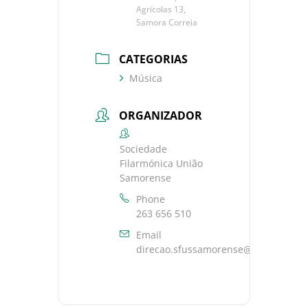
Agrícolas 13,
Samora Correia
CATEGORIAS
Música
ORGANIZADOR
Sociedade
Filarmónica União
Samorense
Phone
263 656 510
Email
direcao.sfussamorense@gmail.com