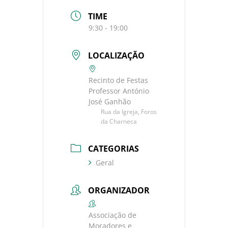
TIME
9:30 - 19:00
LOCALIZAÇÃO
Recinto de Festas
Professor António
José Ganhão
Rua da Igreja, Foros
da Charneca
CATEGORIAS
Geral
ORGANIZADOR
Associação de
Moradores e