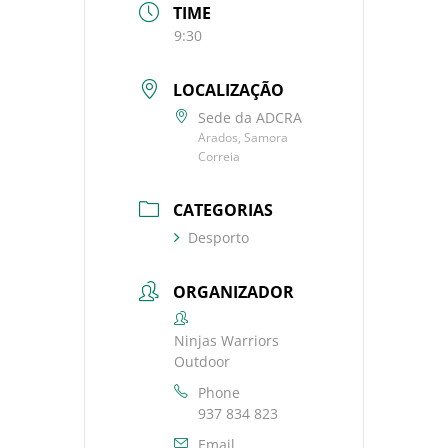
TIME
9:30
LOCALIZAÇÃO
Sede da ADCRA
Arados, Samora
Correia
CATEGORIAS
Desporto
ORGANIZADOR
Ninjas Warriors
Outdoor
Phone
937 834 823
Email