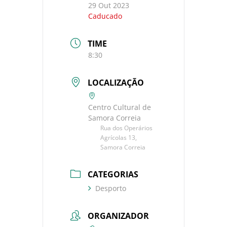
29 Out 2023
Caducado
TIME
8:30
LOCALIZAÇÃO
Centro Cultural de
Samora Correia
Rua dos Operários
Agrícolas 13,
Samora Correia
CATEGORIAS
Desporto
ORGANIZADOR