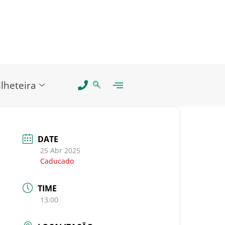
ilheteira
DATE
25 Abr 2025
Caducado
TIME
13:00