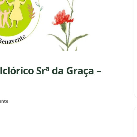
lclórico Srª da Graça –
ente