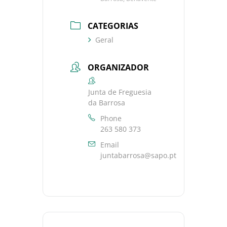
CATEGORIAS
Geral
ORGANIZADOR
Junta de Freguesia
da Barrosa
Phone
263 580 373
Email
juntabarrosa@sapo.pt