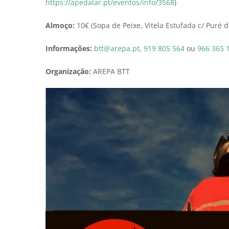
https://apedalar.pt/eventos/info/3568
)
Almoço:
10€ (Sopa de Peixe, Vitela Estufada c/ Puré 
Informações:
btt@arepa.pt
,
919 805 564
ou
966 365 
Organização:
AREPA BTT