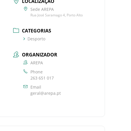
LOCALIZAÇÃO
Sede AREPA
Rua José Saramago 4, Porto Alto
CATEGORIAS
Desporto
ORGANIZADOR
AREPA
Phone
263 651 017
Email
geral@arepa.pt