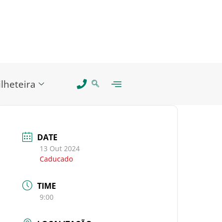
ilheteira
DATE
13 Out 2024
Caducado
TIME
9:00