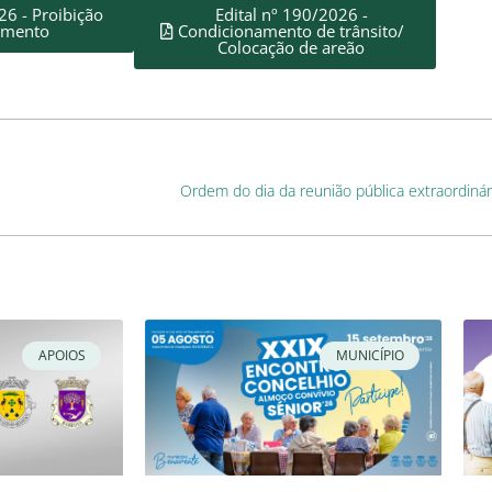
26 - Proibição
Edital nº 190/2026 -
amento
Condicionamento de trânsito/
Colocação de areão
Ordem do dia da reunião pública extraordiná
APOIOS
MUNICÍPIO