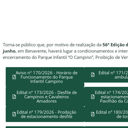
Torna-se público que, por motivo de realização da
56ª Edição 
junho
, em Benavente, haverá lugar a condicionamentos e inter
encerramento do Parque Infantil “O Campino”, Proibição de Ven
Aviso nº 170/2026 - Horário de
Edital nº 171/
Funcionamento do Parque
ambul
Infantil Campino
Edital nº 173/2026 - Desfile de
Edital nº 174/20
Campinos e Cavaleiros
estacionamen
Amadores
Pavilhão da C
Edital nº 179/2026 - Proibição
Edital nº 180/2
de estacionamento desfile
de to