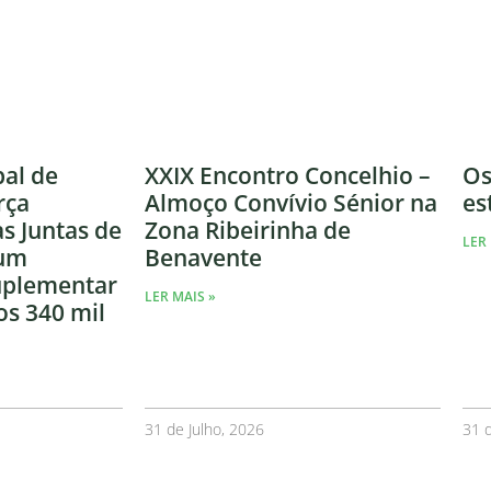
al de
XXIX Encontro Concelhio –
Os
rça
Almoço Convívio Sénior na
es
às Juntas de
Zona Ribeirinha de
LER 
 um
Benavente
uplementar
LER MAIS »
os 340 mil
31 de Julho, 2026
31 d