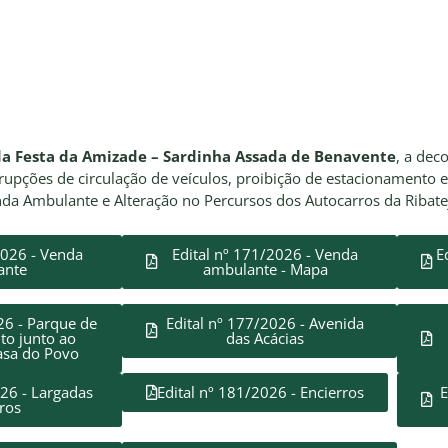
da Festa da Amizade – Sardinha Assada de Benavente
, a dec
rupções de circulação de veículos, proibição de estacionamento 
da Ambulante e Alteração no Percursos dos Autocarros da Ribate
2026 - Venda
Edital nº 171/2026 - Venda
E
ante
ambulante - Mapa
26 - Parque de
Edital nº 177/2026 - Avenida
to junto ao
das Acácias
asa do Povo
026 - Largadas
Edital nº 181/2026 - Encierros
E
iros