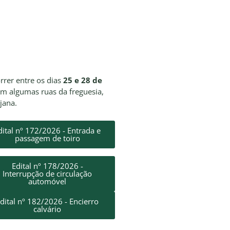
orrer entre os dias
25 e 28 de
em algumas ruas da freguesia,
jana.
dital nº 172/2026 - Entrada e
passagem de toiro
Edital nº 178/2026 -
Interrupção de circulação
automóvel
dital nº 182/2026 - Encierro
calvário