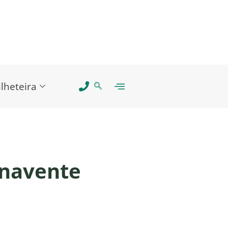
ilheteira
enavente