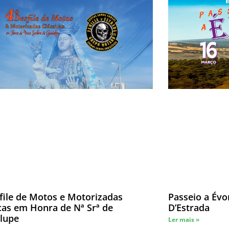
file de Motos e Motorizadas
Passeio a Évo
cas em Honra de Nª Srª de
D’Estrada
lupe
Ler mais »