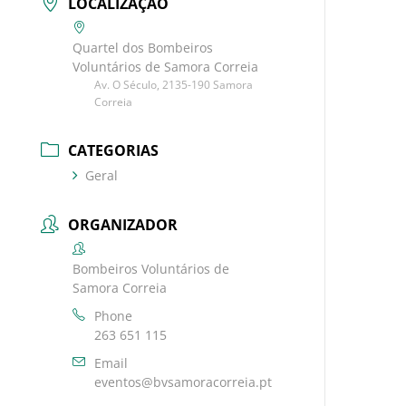
LOCALIZAÇÃO
Quartel dos Bombeiros
Voluntários de Samora Correia
Av. O Século, 2135-190 Samora
Correia
CATEGORIAS
Geral
ORGANIZADOR
Bombeiros Voluntários de
Samora Correia
Phone
263 651 115
Email
eventos@bvsamoracorreia.pt