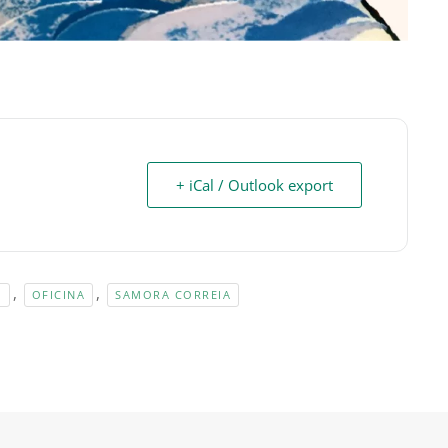
+ iCal / Outlook export
,
,
S
OFICINA
SAMORA CORREIA