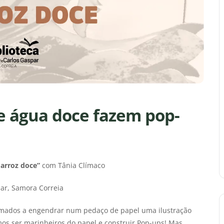
e água doce fazem pop-
 arroz doce”
com Tânia Clímaco
par, Samora Correia
hamados a engendrar num pedaço de papel uma ilustração
s ser marinheiros do papel e construir Pop-ups! Mas