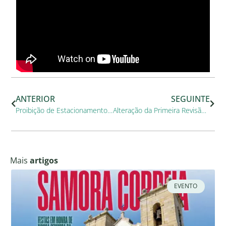
ANTERIOR
SEGUINTE
Proibição de Estacionamento – Benavente
Alteração da Primeira Revisão do PDM de Benavente para adequação ao RJIGT
Mais
artigos
EVENTO