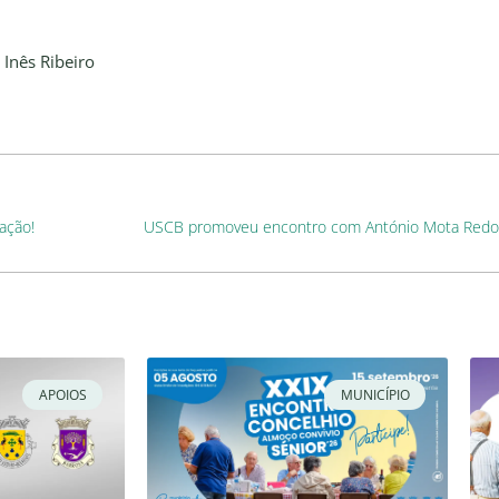
e Inês Ribeiro
ação!
USCB promoveu encontro com António Mota Redol (
APOIOS
MUNICÍPIO