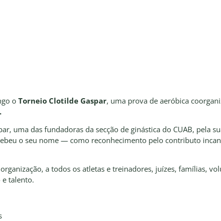
ngo o
Torneio Clotilde Gaspar
, uma prova de aeróbica coorgan
.
par, uma das fundadoras da secção de ginástica do CUAB, pela s
cebeu o seu nome — como reconhecimento pelo contributo incans
rganização, a todos os atletas e treinadores, juízes, famílias, v
e talento.
s