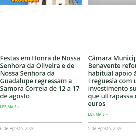
Festas em Honra de Nossa
Câmara Municip
Senhora da Oliveira e de
Benavente refo
Nossa Senhora da
habitual apoio 
Guadalupe regressam a
Freguesia com
Samora Correia de 12 a 17
investimento s
de agosto
que ultrapassa 
euros
LER MAIS »
LER MAIS »
6 de Agosto, 2026
5 de Agosto, 2026