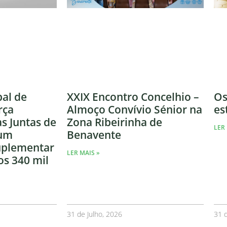
al de
XXIX Encontro Concelhio –
Os
rça
Almoço Convívio Sénior na
es
às Juntas de
Zona Ribeirinha de
LER 
 um
Benavente
uplementar
LER MAIS »
os 340 mil
31 de Julho, 2026
31 d