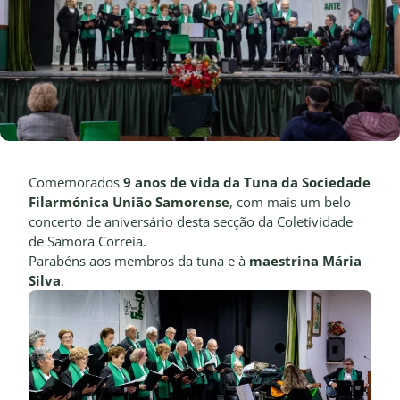
Comemorados
9 anos de vida da Tuna da
Sociedade
Filarmónica União Samorense
, com mais um belo
concerto de aniversário desta secção da Coletividade
de Samora Correia.
Parabéns aos membros da tuna e à
maestrina Mária
Silva
.