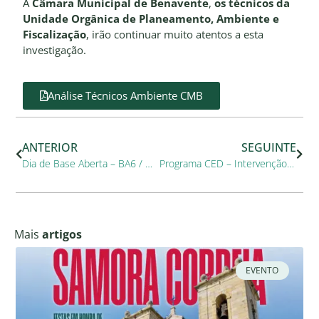
A
Câmara Municipal de Benavente
,
os técnicos da
Unidade Orgânica de Planeamento, Ambiente e
Fiscalização
, irão continuar muito atentos a esta
investigação.
Análise Técnicos Ambiente CMB
ANTERIOR
SEGUINTE
Dia de Base Aberta – BA6 / Montijo
Programa CED – Intervenção junto dos gatos errantes no Município
Mais
artigos
EVENTO