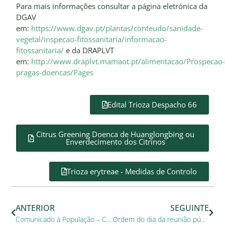
Para mais informações consultar a página eletrónica da
DGAV
em:
https://www.dgav.pt/plantas/conteudo/sanidade-
vegetal/inspecao-fitossanitaria/informacao-
fitossanitaria/
e da DRAPLVT
em:
http://www.draplvt.mamaot.pt/alimentacao/Prospecao
pragas-doencas/Pages
Edital Trioza Despacho 66
Citrus Greening Doenca de Huanglongbing ou
Enverdecimento dos Citrinos
Trioza erytreae - Medidas de Controlo
ANTERIOR
SEGUINTE
Comunicado à População – Centro de Saúde de Benavente
Ordem do dia da reunião pública da Câmara Municipal